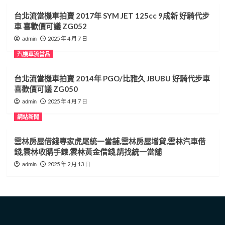
彰
台北流當機車拍賣 2017年 SYM JET 125cc 9成新 好騎代步
化
車 喜歡價可議 ZG052
汽
車
2025 年 4 月 7 日
admin
借
汽機車流當品
錢,
彰
化
台北流當機車拍賣 2014年 PGO/比雅久 JBUBU 好騎代步車
收
喜歡價可議 ZG050
購
2025 年 4 月 7 日
admin
手
錶,
網站新聞
彰
化
雲林房屋借錢專家虎尾統一當舖,雲林房屋增貸,雲林汽車借
黃
錢,雲林收購手錶,雲林黃金借錢,請找統一當舖
金
借
2025 年 2 月 13 日
admin
錢
請
找
合
豐
當