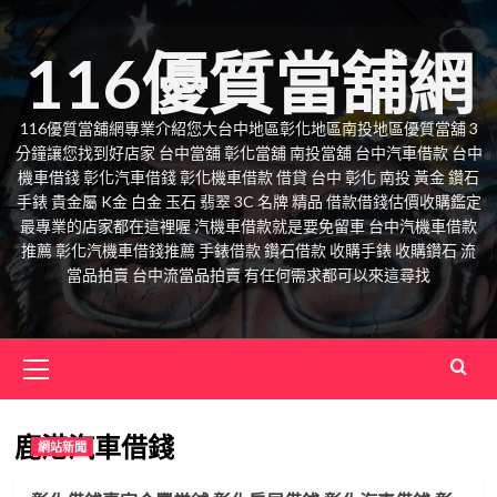
Skip
to
116優質當舖網
content
116優質當舖網專業介紹您大台中地區彰化地區南投地區優質當舖 3
分鐘讓您找到好店家 台中當舖 彰化當舖 南投當舖 台中汽車借款 台中
機車借錢 彰化汽車借錢 彰化機車借款 借貸 台中 彰化 南投 黃金 鑽石
手錶 貴金屬 K金 白金 玉石 翡翠 3C 名牌 精品 借款借錢估價收購鑑定
最專業的店家都在這裡喔 汽機車借款就是要免留車 台中汽機車借款
推薦 彰化汽機車借錢推薦 手錶借款 鑽石借款 收購手錶 收購鑽石 流
當品拍賣 台中流當品拍賣 有任何需求都可以來這尋找
Primary
Menu
鹿港汽車借錢
網站新聞