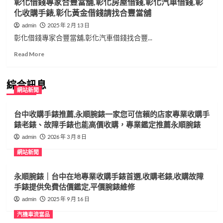
彰化借錢專家合豐當舖,彰化房屋借錢,彰化汽車借錢,彰
化收購手錶,彰化黃金借錢請找合豐當舖
2025 年 2 月 13 日
admin
彰化借錢專家合豐當舖,彰化汽車借錢找合豐...
Read
Read More
more
about
彰
綜合訊息
網站新聞
化
借
錢
台中收購手錶推薦,永順腕錶一家您可信賴的店家專業收購手
專
錶老錶、故障手錶也能高價收購，專業鑑定推薦永順腕錶
家
2026 年 3 月 8 日
admin
合
豐
網站新聞
當
舖,
永順腕錶｜台中在地專業收購手錶首選,收購老錶,收購故障
彰
化
手錶提供免費估價鑑定,平價腕錶維修
房
2025 年 9 月 16 日
admin
屋
借
汽機車流當品
錢,