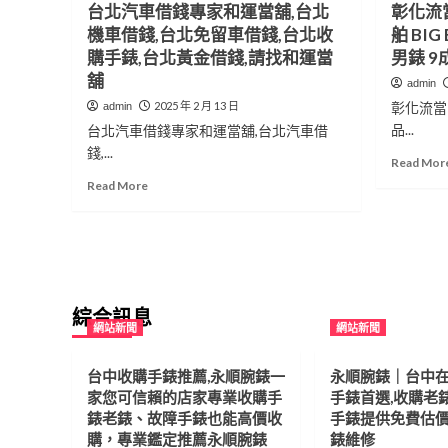
家
台北汽車借錢專家和運當舖,台北
彰化流當
林
您
機車借錢,台北免留車借錢,台北收
舶 BI
房
可
購手錶,台北黃金借錢,請找和運當
男錶 9成
屋
信
借
舖
賴
admin
錢
的
2025 年 2 月 13 日
彰化流當
admin
專
店
品...
台北汽車借錢專家和運當舖,台北汽車借
家
家
虎
錢,...
專
Read Mor
尾
業
Read
Read More
統
收
more
一
購
about
當
手
台
舖,
錶
北
雲
老
汽
林
錶、
車
房
故
綜合訊息
借
屋
障
網站新聞
網站新聞
錢
增
手
專
貸,
錶
家
台中收購手錶推薦,永順腕錶一
永順腕錶｜台中
雲
也
和
家您可信賴的店家專業收購手
手錶首選,收購老
林
能
運
錶老錶、故障手錶也能高價收
汽
手錶提供免費估價
高
當
車
購，專業鑑定推薦永順腕錶
錶維修
價