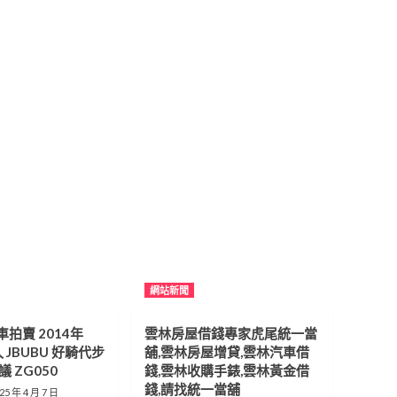
JBUBU
汽
好
機
騎
車
代
借
步
錢
車
專
喜
業
歡
店
價
家
可
板
議
橋
ZG050
板
信
當
舖,
新
北
網站新聞
汽
車
拍賣 2014年
借
雲林房屋借錢專家虎尾統一當
錢,
 JBUBU 好騎代步
舖,雲林房屋增貸,雲林汽車借
新
 ZG050
錢,雲林收購手錶,雲林黃金借
北
錢,請找統一當舖
25 年 4 月 7 日