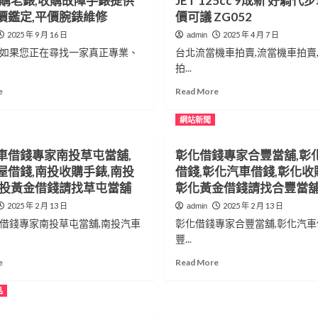
收購老錶,收購故障手錶提供
JET 125cc 9成新 好騎代
價鑑定,平價腕錶維修
價可議 ZG052
2025 年 9 月 16 日
2025 年 4 月 7 日
admin
如果您正在尋找一家真正專業、
台北流當機車拍賣,流當機車拍賣
拍...
Read
Read
e
Read More
more
more
about
about
網站新聞
永
台
順
北
車借錢專家南投草屯當舖,
彰化借錢專家合豐當舖,彰
腕
流
屋借錢,南投收購手錶,南投
借錢,彰化汽車借錢,彰化收
錶
當
｜
機
南投黃金借錢請找草屯當舖
彰化黃金借錢請找合豐當
台
車
2025 年 2 月 13 日
2025 年 2 月 13 日
admin
中
拍
借錢專家南投草屯當舖,南投汽車
彰化借錢專家合豐當舖,彰化汽車
在
賣
地
2017
豐...
專
年
Read
Read
e
Read More
業
SYM
more
more
收
JET
about
about
品
購
125cc
南
彰
手
9
投
化