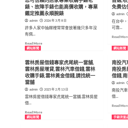
您可信賴的店家專業收購手錶老
首選,
錶、故障手錶也能高價收購，專業
免費估
鑑定推薦永順腕錶
admin
2026 年 3 月 8 日
在台中，
admin
可靠...
許多人家中抽屜裡常常會放著幾只多年沒
有佩...
Read Mor
Read
Read More
more
網站新聞
網站新聞
about
台
雲林房屋借錢專家虎尾統一當舖,
南投汽
中
雲林房屋增貸,雲林汽車借錢,雲林
南投房
收
收購手錶,雲林黃金借錢,請找統一
借錢,
購
手
當舖
admin
錶
2025 年 2 月 13 日
南投汽車
admin
推
借...
雲林房屋借錢專家虎尾統一當舖,雲林房屋
薦,
永
借...
Read Mor
順
Read
Read More
腕
more
網站新聞
手錶流當
錶
about
一
雲