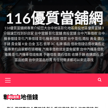
Skip
to
116優質當舖網
content
116優質當舖網專業介紹您大台中地區彰化地區南投地區優質當舖 3
分鐘讓您找到好店家 台中當舖 彰化當舖 南投當舖 台中汽車借款 台中
機車借錢 彰化汽車借錢 彰化機車借款 借貸 台中 彰化 南投 黃金 鑽石
手錶 貴金屬 K金 白金 玉石 翡翠 3C 名牌 精品 借款借錢估價收購鑑定
最專業的店家都在這裡喔 汽機車借款就是要免留車 台中汽機車借款
推薦 彰化汽機車借錢推薦 手錶借款 鑽石借款 收購手錶 收購鑽石 流
當品拍賣 台中流當品拍賣 有任何需求都可以來這尋找
Primary
Menu
彰化土地借錢
網站新聞