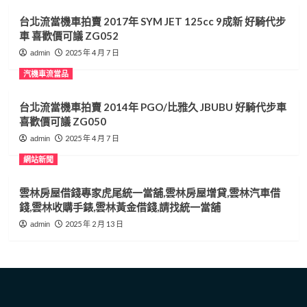
彰
台北流當機車拍賣 2017年 SYM JET 125cc 9成新 好騎代步
化
車 喜歡價可議 ZG052
汽
車
2025 年 4 月 7 日
admin
借
汽機車流當品
錢,
彰
化
台北流當機車拍賣 2014年 PGO/比雅久 JBUBU 好騎代步車
收
喜歡價可議 ZG050
購
2025 年 4 月 7 日
admin
手
錶,
網站新聞
彰
化
雲林房屋借錢專家虎尾統一當舖,雲林房屋增貸,雲林汽車借
黃
錢,雲林收購手錶,雲林黃金借錢,請找統一當舖
金
借
2025 年 2 月 13 日
admin
錢
請
找
合
豐
當