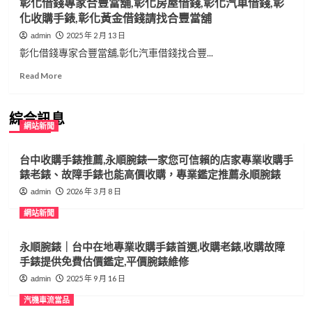
彰化借錢專家合豐當舖,彰化房屋借錢,彰化汽車借錢,彰
化收購手錶,彰化黃金借錢請找合豐當舖
2025 年 2 月 13 日
admin
彰化借錢專家合豐當舖,彰化汽車借錢找合豐...
Read
Read More
more
about
彰
綜合訊息
網站新聞
化
借
錢
台中收購手錶推薦,永順腕錶一家您可信賴的店家專業收購手
專
錶老錶、故障手錶也能高價收購，專業鑑定推薦永順腕錶
家
2026 年 3 月 8 日
admin
合
豐
網站新聞
當
舖,
永順腕錶｜台中在地專業收購手錶首選,收購老錶,收購故障
彰
化
手錶提供免費估價鑑定,平價腕錶維修
房
2025 年 9 月 16 日
admin
屋
借
汽機車流當品
錢,