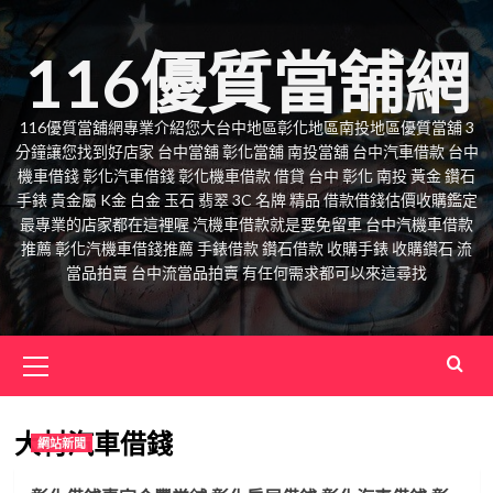
Skip
to
116優質當舖網
content
116優質當舖網專業介紹您大台中地區彰化地區南投地區優質當舖 3
分鐘讓您找到好店家 台中當舖 彰化當舖 南投當舖 台中汽車借款 台中
機車借錢 彰化汽車借錢 彰化機車借款 借貸 台中 彰化 南投 黃金 鑽石
手錶 貴金屬 K金 白金 玉石 翡翠 3C 名牌 精品 借款借錢估價收購鑑定
最專業的店家都在這裡喔 汽機車借款就是要免留車 台中汽機車借款
推薦 彰化汽機車借錢推薦 手錶借款 鑽石借款 收購手錶 收購鑽石 流
當品拍賣 台中流當品拍賣 有任何需求都可以來這尋找
Primary
Menu
大村汽車借錢
網站新聞