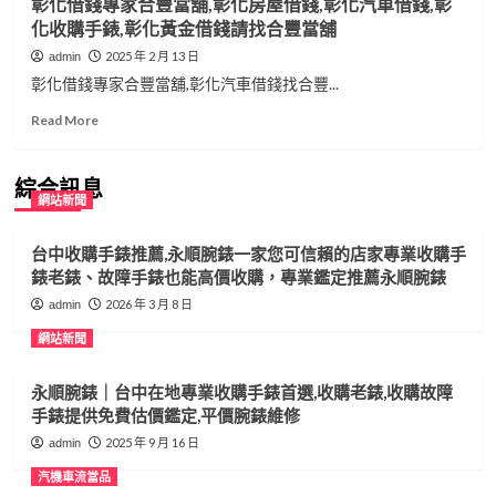
彰化借錢專家合豐當舖,彰化房屋借錢,彰化汽車借錢,彰
化收購手錶,彰化黃金借錢請找合豐當舖
2025 年 2 月 13 日
admin
彰化借錢專家合豐當舖,彰化汽車借錢找合豐...
Read
Read More
more
about
彰
綜合訊息
網站新聞
化
借
錢
台中收購手錶推薦,永順腕錶一家您可信賴的店家專業收購手
專
錶老錶、故障手錶也能高價收購，專業鑑定推薦永順腕錶
家
2026 年 3 月 8 日
admin
合
豐
網站新聞
當
舖,
永順腕錶｜台中在地專業收購手錶首選,收購老錶,收購故障
彰
化
手錶提供免費估價鑑定,平價腕錶維修
房
2025 年 9 月 16 日
admin
屋
借
汽機車流當品
錢,