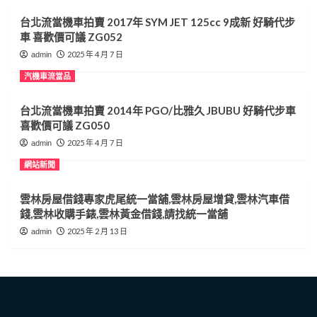
彰
台北流當機車拍賣 2017年 SYM JET 125cc 9成新 好騎代步
化
車 喜歡價可議 ZG052
汽
車
2025 年 4 月 7 日
admin
借
汽機車流當品
錢,
彰
化
台北流當機車拍賣 2014年 PGO/比雅久 JBUBU 好騎代步車
收
喜歡價可議 ZG050
購
2025 年 4 月 7 日
admin
手
錶,
網站新聞
彰
化
雲林房屋借錢專家虎尾統一當舖,雲林房屋增貸,雲林汽車借
黃
錢,雲林收購手錶,雲林黃金借錢,請找統一當舖
金
借
2025 年 2 月 13 日
admin
錢
請
找
合
豐
當