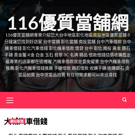
Skip
to
116優質當舖網
content
116優質當舖網專業介紹您大台中地區彰化地區南投地區優質當舖 3
分鐘讓您找到好店家 台中當舖 彰化當舖 南投當舖 台中汽車借款 台中
機車借錢 彰化汽車借錢 彰化機車借款 借貸 台中 彰化 南投 黃金 鑽石
手錶 貴金屬 K金 白金 玉石 翡翠 3C 名牌 精品 借款借錢估價收購鑑定
最專業的店家都在這裡喔 汽機車借款就是要免留車 台中汽機車借款
推薦 彰化汽機車借錢推薦 手錶借款 鑽石借款 收購手錶 收購鑽石 流
當品拍賣 台中流當品拍賣 有任何需求都可以來這尋找
Primary
Menu
大城汽車借錢
網站新聞