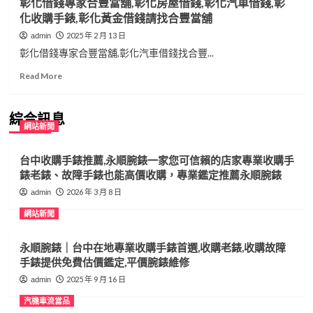
彰化借錢專家合豐當舖,彰化房屋借錢,彰化汽車借錢,彰
化收購手錶,彰化黃金借錢請找合豐當舖
2025 年 2 月 13 日
admin
彰化借錢專家合豐當舖,彰化汽車借錢找合豐...
Read
Read More
more
about
彰
綜合訊息
網站新聞
化
借
錢
台中收購手錶推薦,永順腕錶一家您可信賴的店家專業收購手
專
錶老錶、故障手錶也能高價收購，專業鑑定推薦永順腕錶
家
2026 年 3 月 8 日
admin
合
豐
網站新聞
當
舖,
永順腕錶｜台中在地專業收購手錶首選,收購老錶,收購故障
彰
化
手錶提供免費估價鑑定,平價腕錶維修
房
2025 年 9 月 16 日
admin
屋
借
汽機車流當品
錢,