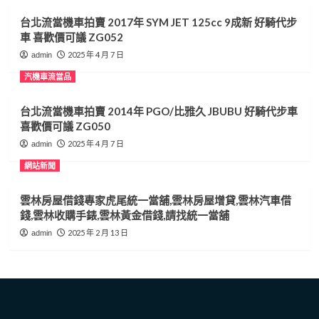
彰
台北流當機車拍賣 2017年 SYM JET 125cc 9成新 好騎代步
化
車 喜歡價可議 ZG052
汽
車
2025 年 4 月 7 日
admin
借
汽機車流當品
錢,
彰
化
台北流當機車拍賣 2014年 PGO/比雅久 JBUBU 好騎代步車
收
喜歡價可議 ZG050
購
2025 年 4 月 7 日
admin
手
錶,
網站新聞
彰
化
雲林房屋借錢專家虎尾統一當舖,雲林房屋增貸,雲林汽車借
黃
錢,雲林收購手錶,雲林黃金借錢,請找統一當舖
金
借
2025 年 2 月 13 日
admin
錢
請
找
合
豐
當