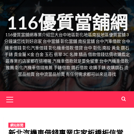
Skip
to
116優質當舖網
content
116優質當舖網專業介紹您大台中地區彰化地區南投地區優質當舖 3
分鐘讓您找到好店家 台中當舖 彰化當舖 南投當舖 台中汽車借款 台中
機車借錢 彰化汽車借錢 彰化機車借款 借貸 台中 彰化 南投 黃金 鑽石
手錶 貴金屬 K金 白金 玉石 翡翠 3C 名牌 精品 借款借錢估價收購鑑定
最專業的店家都在這裡喔 汽機車借款就是要免留車 台中汽機車借款
推薦 彰化汽機車借錢推薦 手錶借款 鑽石借款 收購手錶 收購鑽石 流
當品拍賣 台中流當品拍賣 有任何需求都可以來這尋找
Primary
Menu
網站新聞
新北汽機車借錢專業店家板橋板信當