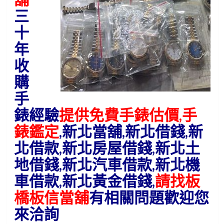
三
十
年
收
購
手
錶經驗
提供免費手錶估價,手
錶鑑定
,新北當舖,新北借錢,新
北借款,新北房屋借錢,新北土
地借錢,新北汽車借款,新北機
車借款,新北黃金借錢,
請找板
橋板信當舖
有相關問題歡迎您
來洽詢