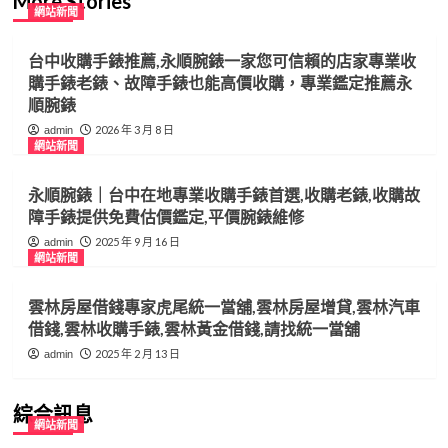
More Stories
網站新聞
台中收購手錶推薦,永順腕錶一家您可信賴的店家專業收
購手錶老錶、故障手錶也能高價收購，專業鑑定推薦永
順腕錶
2026 年 3 月 8 日
admin
網站新聞
永順腕錶｜台中在地專業收購手錶首選,收購老錶,收購故
障手錶提供免費估價鑑定,平價腕錶維修
2025 年 9 月 16 日
admin
網站新聞
雲林房屋借錢專家虎尾統一當舖,雲林房屋增貸,雲林汽車
借錢,雲林收購手錶,雲林黃金借錢,請找統一當舖
2025 年 2 月 13 日
admin
綜合訊息
網站新聞