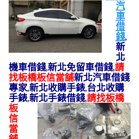
汽
車
借
錢
,
新
北
機車借錢,新北免留車借錢,
請
找板橋板信當舖
新北汽車借錢
專家,新北收購手錶,台北收購
手錶,新北手錶借錢
,
請找板橋
板
信
當
舖